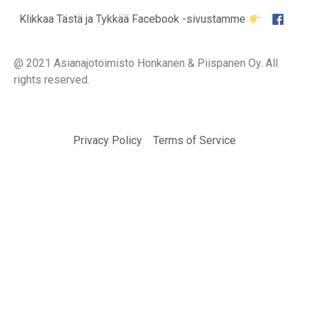
Klikkaa Tästä ja Tykkää Facebook -sivustamme
@ 2021 Asianajotoimisto Honkanen & Piispanen Oy. All
rights reserved.
Privacy Policy
Terms of Service
Talk to a Community Expert
It is a long established fact that a reader will be
distracted by the readable content of a page.
Pricing
Site Plans
Home Designs
Customizations