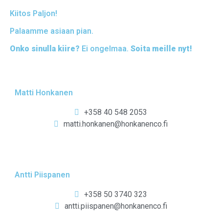
Kiitos Paljon!
Palaamme asiaan pian.
Onko sinulla kiire?
Ei ongelmaa.
Soita meille nyt!
Matti Honkanen
+358 40 548 2053
matti.honkanen@honkanenco.fi
Antti Piispanen
+358 50 3740 323
antti.piispanen@honkanenco.fi