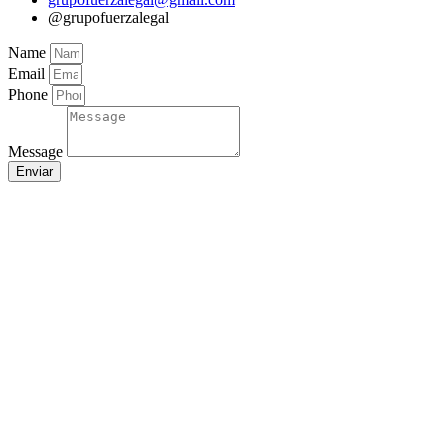
@grupofuerzalegal
Name
Email
Phone
Message
Enviar